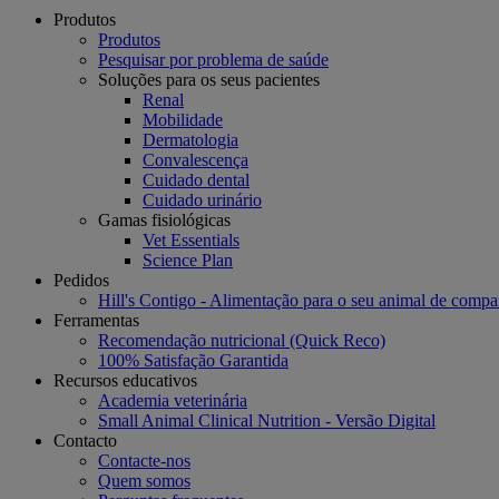
Produtos
Produtos
Pesquisar por problema de saúde
Soluções para os seus pacientes
Renal
Mobilidade
Dermatologia
Convalescença
Cuidado dental
Cuidado urinário
Gamas fisiológicas
Vet Essentials
Science Plan
Pedidos
Hill's Contigo - Alimentação para o seu animal de compa
Ferramentas
Recomendação nutricional (Quick Reco)
100% Satisfação Garantida
Recursos educativos
Academia veterinária
Small Animal Clinical Nutrition - Versão Digital
Contacto
Contacte-nos
Quem somos