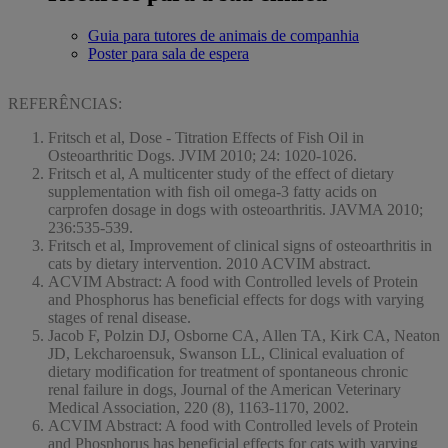
Guia para tutores de animais de companhia
Poster para sala de espera
REFERÊNCIAS:
Fritsch et al, Dose - Titration Effects of Fish Oil in
Osteoarthritic Dogs. JVIM 2010; 24: 1020-1026.
Fritsch et al, A multicenter study of the effect of dietary
supplementation with fish oil omega-3 fatty acids on
carprofen dosage in dogs with osteoarthritis. JAVMA 2010;
236:535-539.
Fritsch et al, Improvement of clinical signs of osteoarthritis in
cats by dietary intervention. 2010 ACVIM abstract.
ACVIM Abstract: A food with Controlled levels of Protein
and Phosphorus has beneficial effects for dogs with varying
stages of renal disease.
Jacob F, Polzin DJ, Osborne CA, Allen TA, Kirk CA, Neaton
JD, Lekcharoensuk, Swanson LL, Clinical evaluation of
dietary modification for treatment of spontaneous chronic
renal failure in dogs, Journal of the American Veterinary
Medical Association, 220 (8), 1163-1170, 2002.
ACVIM Abstract: A food with Controlled levels of Protein
and Phosphorus has beneficial effects for cats with varying