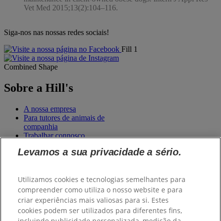
Vet Med 2015;13(2):104–116.
Siga-nos nas nossas redes sociais!
Fill 1
Combined Shape
Sobre a Hill's
A nossa empresa
Para tutores de animais de
companhia
Trabalhar connosco
Levamos a sua privacidade a sério.
Pedidos
Utilizamos cookies e tecnologias semelhantes para
Hill’s Contigo - Alimentação
compreender como utiliza o nosso website e para
para o seu animal de
criar experiências mais valiosas para si. Estes
companhia
cookies podem ser utilizados para diferentes fins,
incluindo publicidade personalizada, medição da