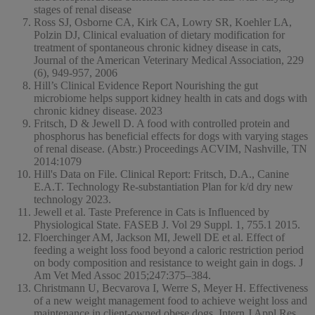
stages of renal disease
Ross SJ, Osborne CA, Kirk CA, Lowry SR, Koehler LA,
Polzin DJ, Clinical evaluation of dietary modification for
treatment of spontaneous chronic kidney disease in cats,
Journal of the American Veterinary Medical Association, 229
(6), 949-957, 2006
Hill’s Clinical Evidence Report Nourishing the gut
microbiome helps support kidney health in cats and dogs with
chronic kidney disease. 2023
Fritsch, D & Jewell D. A food with controlled protein and
phosphorus has beneficial effects for dogs with varying stages
of renal disease. (Abstr.) Proceedings ACVIM, Nashville, TN
2014:1079
Hill's Data on File. Clinical Report: Fritsch, D.A., Canine
E.A.T. Technology Re-substantiation Plan for k/d dry new
technology 2023.
Jewell et al. Taste Preference in Cats is Influenced by
Physiological State. FASEB J. Vol 29 Suppl. 1, 755.1 2015.
Floerchinger AM, Jackson MI, Jewell DE et al. Effect of
feeding a weight loss food beyond a caloric restriction period
on body composition and resistance to weight gain in dogs. J
Am Vet Med Assoc 2015;247:375–384.
Christmann U, Becvarova I, Werre S, Meyer H. Effectiveness
of a new weight management food to achieve weight loss and
maintenance in client-owned obese dogs. Intern J Appl Res